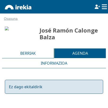
Osasuna
José Ramón Calonge
Balza
BERRIAK
AGENDA
INFORMAZIOA
Ez dago ekitaldirik