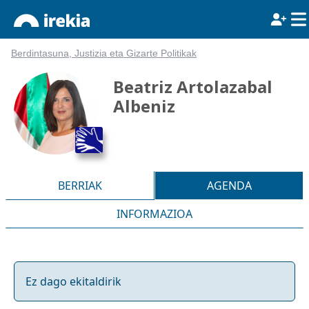
Berdintasuna, Justizia eta Gizarte Politikak
Beatriz Artolazabal
Albeniz
BERRIAK
AGENDA
INFORMAZIOA
Ez dago ekitaldirik