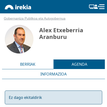
Gobernantza Publikoa eta Autogobernua
Alex Etxeberria
Aranburu
BERRIAK
AGENDA
INFORMAZIOA
Ez dago ekitaldirik