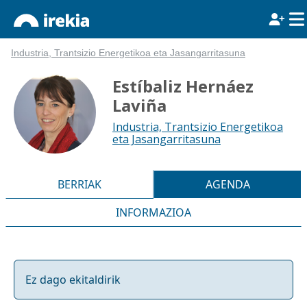
Industria, Trantsizio Energetikoa eta Jasangarritasuna
Estíbaliz Hernáez
Laviña
Industria, Trantsizio Energetikoa
eta Jasangarritasuna
BERRIAK
AGENDA
INFORMAZIOA
Ez dago ekitaldirik