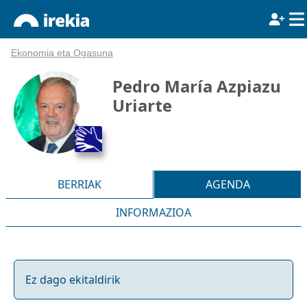
Ekonomia eta Ogasuna
Pedro María Azpiazu
Uriarte
BERRIAK
AGENDA
INFORMAZIOA
Ez dago ekitaldirik