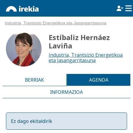
Industria, Trantsizio Energetikoa eta Jasangarritasuna
Estíbaliz Hernáez
Laviña
Industria, Trantsizio Energetikoa
eta Jasangarritasuna
BERRIAK
AGENDA
INFORMAZIOA
Ez dago ekitaldirik