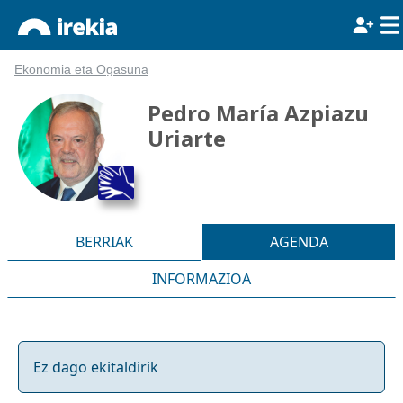
Ekonomia eta Ogasuna
Pedro María Azpiazu
Uriarte
BERRIAK
AGENDA
INFORMAZIOA
Ez dago ekitaldirik