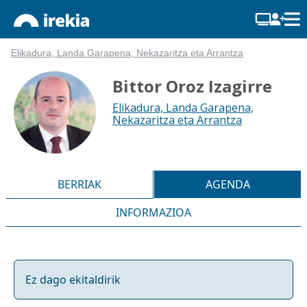
Elikadura, Landa Garapena, Nekazaritza eta Arrantza
Bittor Oroz Izagirre
Elikadura, Landa Garapena,
Nekazaritza eta Arrantza
BERRIAK
AGENDA
INFORMAZIOA
Ez dago ekitaldirik