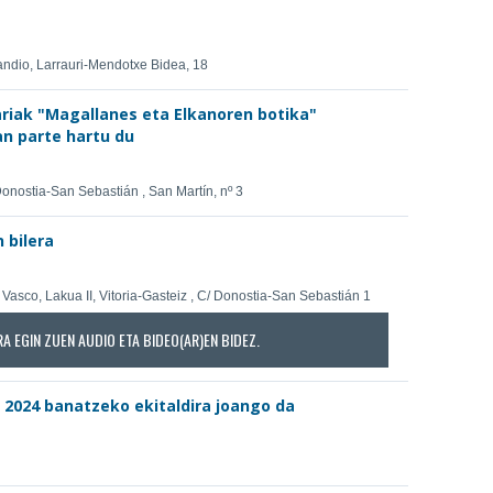
andio, Larrauri-Mendotxe Bidea, 18
ariak "Magallanes eta Elkanoren botika"
an parte hartu du
onostia-San Sebastián , San Martín, nº 3
 bilera
Vasco, Lakua II, Vitoria-Gasteiz , C/ Donostia-San Sebastián 1
RA EGIN ZUEN AUDIO ETA BIDEO(AR)EN BIDEZ.
k 2024 banatzeko ekitaldira joango da