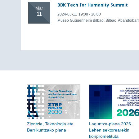
BBK Tech for Humanity Summit
Mar
11
2024-03-11
19:00 - 20:00
Museo Guggenheim Bilbao, Bilbao, Abandoibarr
Zientzia, Teknologia eta
Laguntza-plana 2026.
Berrikuntzako plana
Lehen sektorearekin
konprometituta