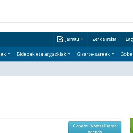
Jarraitu
Zer da Irekia
Lag
iak
Bideoak eta argazkiak
Gizarte-sareak
Gobe
Gobernu Kontseiluaren
agenda