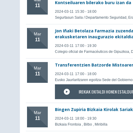
Kontseiluaren bilerako buru izan da
11
2024-03-11
15:30 - 18:00
Segurtasun Saila / Departamento Seguridad, Er
Jon Iñaki Betolaza Farmazia zuzend
Mar
erakusketaren inaugurazio ekitaldi
11
2024-03-11
17:00 - 19:30
Colegio oficial de Farmacéuticos de Gipuzkoa, D
Transferentzien Batzorde Mistoaren
Mar
11
2024-03-11
17:00 - 18:00
Eusko Jaurlaritzaren egoitza-Sede del Gobierno 
IREKIAK EKITALDI HONEN ESTALDU
Bingen Zupiria Bizkaia Kirolak Saria
Mar
11
2024-03-11
18:00 - 19:30
Bizkaia Frontoia , Bilbo , Miribilla