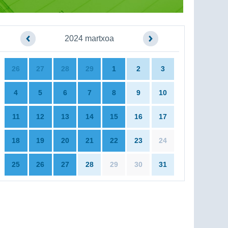
2024 martxoa
26
27
28
29
1
2
3
4
5
6
7
8
9
10
11
12
13
14
15
16
17
18
19
20
21
22
23
24
25
26
27
28
29
30
31