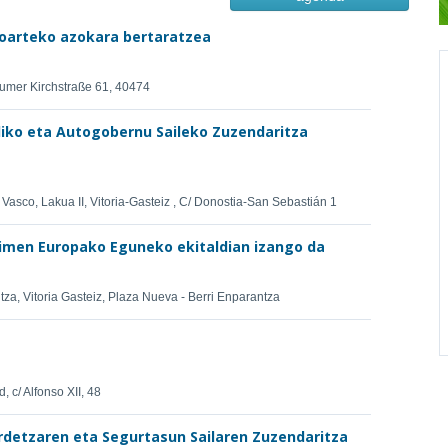
ioarteko azokara bertaratzea
kumer Kirchstraße 61, 40474
iko eta Autogobernu Saileko Zuzendaritza
Vasco, Lakua II, Vitoria-Gasteiz , C/ Donostia-San Sebastián 1
imen Europako Eguneko ekitaldian izango da
za, Vitoria Gasteiz, Plaza Nueva - Berri Enparantza
 c/ Alfonso XII, 48
rdetzaren eta Segurtasun Sailaren Zuzendaritza