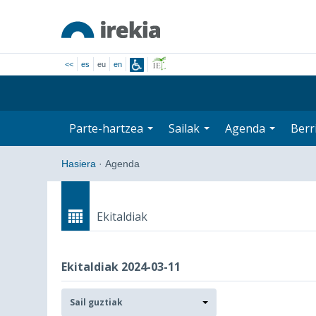
<<
es
eu
en
Parte-hartzea
Sailak
Agenda
Berr
Hasiera
·
Agenda
Ekitaldiak
Ekitaldiak 2024-03-11
Sailak
Sail guztiak