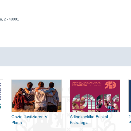
a, 2 - 48001
Gazte Justiziaren VI.
Adinekoekiko Euskal
2
Plana
Estrategia
P