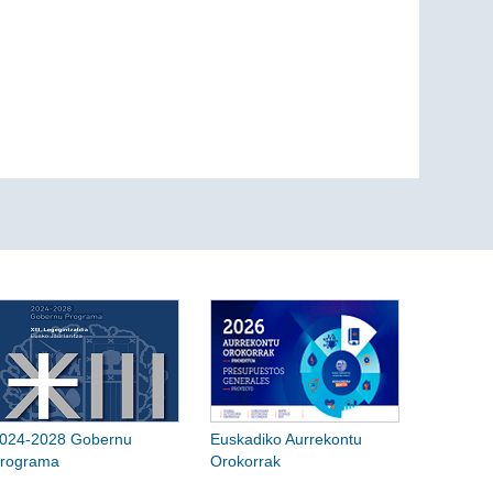
024-2028 Gobernu
Euskadiko Aurrekontu
rograma
Orokorrak