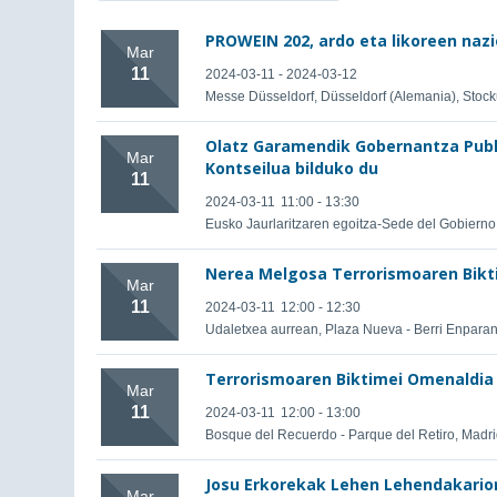
PROWEIN 202, ardo eta likoreen naz
Mar
11
2024-03-11 - 2024-03-12
Messe Düsseldorf, Düsseldorf (Alemania), Stoc
Olatz Garamendik Gobernantza Publ
Mar
Kontseilua bilduko du
11
2024-03-11
11:00 - 13:30
Eusko Jaurlaritzaren egoitza-Sede del Gobierno 
Nerea Melgosa Terrorismoaren Bikt
Mar
11
2024-03-11
12:00 - 12:30
Udaletxea aurrean, Plaza Nueva - Berri Enparant
Terrorismoaren Biktimei Omenaldia
Mar
11
2024-03-11
12:00 - 13:00
Bosque del Recuerdo - Parque del Retiro, Madrid,
Josu Erkorekak Lehen Lehendakario
Mar