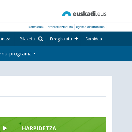
kontaktuak
erabilerraztasuna
egoitza elektronikoa
untza
Bilaketa
Erregistratu
Sarbidea
rnu-programa
HARPIDETZA