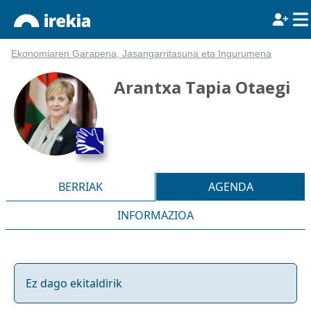
Ekonomiaren Garapena, Jasangarritasuna eta Ingurumena
Arantxa Tapia Otaegi
BERRIAK
AGENDA
INFORMAZIOA
Ez dago ekitaldirik