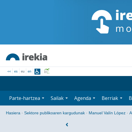
<<
es
eu
en
Parte-hartzea
Sailak
Agenda
Berriak
B
Hasiera
·
Sektore publikoaren kargudunak
·
Manuel Valín López
·
A