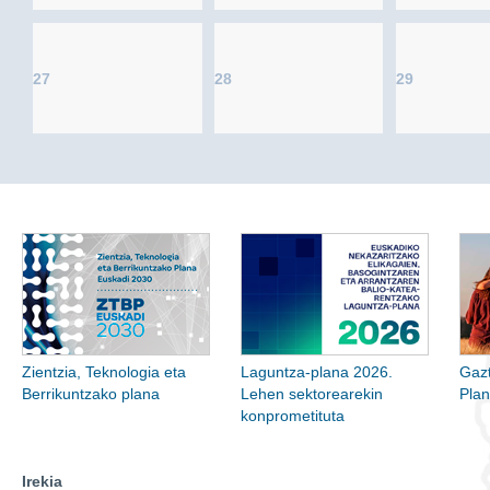
27
28
29
Zientzia, Teknologia eta
Laguntza-plana 2026.
Gazt
Berrikuntzako plana
Lehen sektorearekin
Pla
konprometituta
Irekia