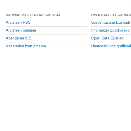
HARPIDETZAK ETA ERREGISTROA
OPEN DATA ETA GARDE
Albisteen RSS
Gardentasuna Euskadi
Albisteen buletina
Informazio publikorako 
Agendaren ICS
Open Data Euskadi
Kazetarien izen ematea
Hautoeskunde grafikoa