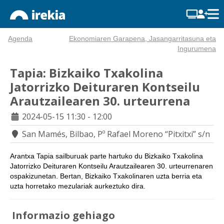
Agenda
Ekonomiaren Garapena, Jasangarritasuna eta
Ingurumena
Tapia: Bizkaiko Txakolina
Jatorrizko Deituraren Kontseilu
Arautzailearen 30. urteurrena
2024-05-15
11:30 - 12:00
San Mamés, Bilbao, Pº Rafael Moreno “Pitxitxi” s/n
Arantxa Tapia sailburuak parte hartuko du Bizkaiko Txakolina
Jatorrizko Deituraren Kontseilu Arautzailearen 30. urteurrenaren
ospakizunetan. Bertan, Bizkaiko Txakolinaren uzta berria eta
uzta horretako mezulariak aurkeztuko dira.
Informazio gehiago