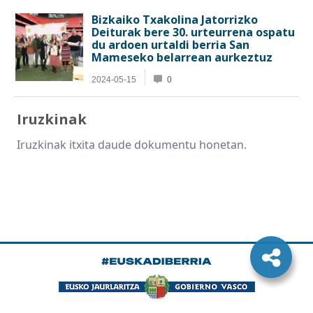
Iruzkinak
Iruzkinak itxita daude dokumentu honetan.