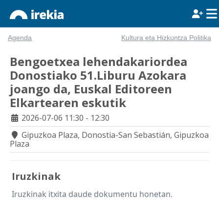
Agenda
Kultura eta Hizkuntza Politika
Bengoetxea lehendakariordea
Donostiako 51.Liburu Azokara
joango da, Euskal Editoreen
Elkartearen eskutik
2026-07-06
11:30 - 12:30
Gipuzkoa Plaza, Donostia-San Sebastián, Gipuzkoa
Plaza
Iruzkinak
Iruzkinak itxita daude dokumentu honetan.