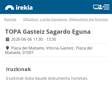
Agenda
Elikadura, Landa Garapena, Nekazaritza eta Arrantza
TOPA Gasteiz Sagardo Eguna
2026-06-06
11:30 - 13:30
Plaza del Matxete, Vitoria-Gasteiz, Plaza del
Matxete, 01001
Iruzkinak
Iruzkinak itxita daude dokumentu honetan.