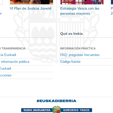
VI Plan de Justicia Juvenil
Estrategia Vasca con las
P
r
personas mayores
2
Qué es Irekia
Y TRANSPARENCIA
INFORMACIÓN PRÁCTICA
cia Euskadi
FAQ: preguntas frecuentes
 información pública
Código fuente
Euskadi
ecciones