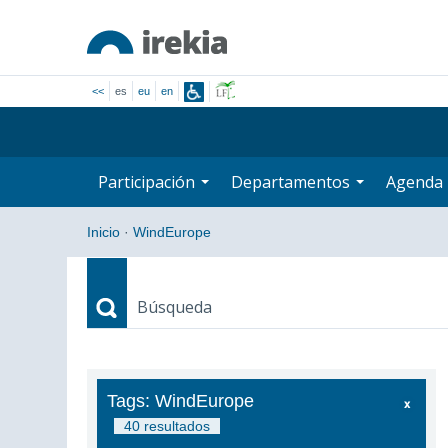
<<
es
eu
en
Participación
Departamentos
Agenda
Inicio
·
WindEurope
Búsqueda
Búsqueda
Tags: WindEurope
40 resultados