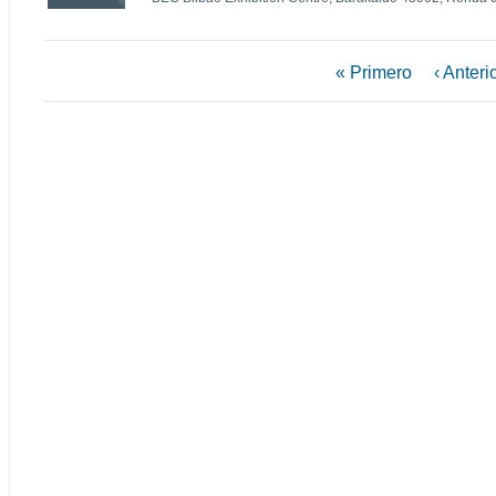
« Primero
‹ Anteri