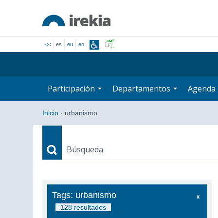
<<
es
eu
en
Participación
Departamentos
Agenda
Inicio
·
urbanismo
Búsqueda
Búsqueda
Tags: urbanismo
128 resultados