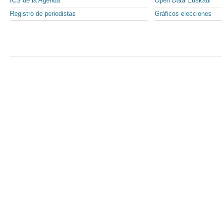
ICS de la Agenda
Open Data Euskadi
Registro de periodistas
Gráficos elecciones