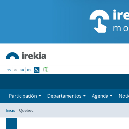
<<
es
eu
en
Participación
Departamentos
Agenda
Noti
Inicio
·
Quebec
Búsqueda