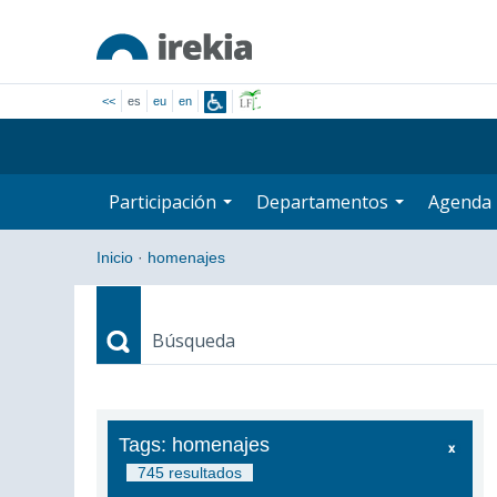
<<
es
eu
en
Participación
Departamentos
Agenda
Inicio
·
homenajes
Búsqueda
Búsqueda
Tags: homenajes
745 resultados