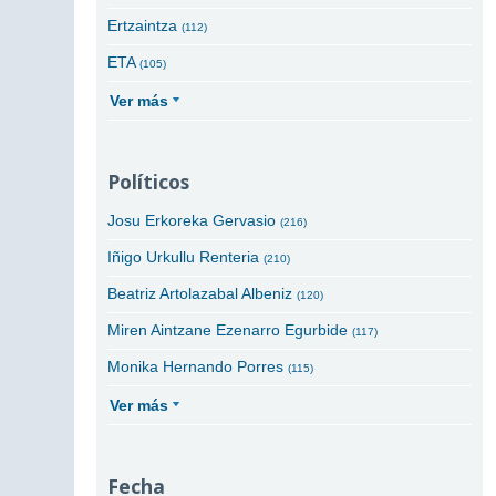
Ertzaintza
(112)
ETA
(105)
Ver más
Políticos
Josu Erkoreka Gervasio
(216)
Iñigo Urkullu Renteria
(210)
Beatriz Artolazabal Albeniz
(120)
Miren Aintzane Ezenarro Egurbide
(117)
Monika Hernando Porres
(115)
Ver más
Fecha