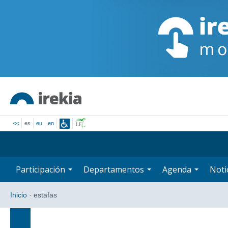
<<
es
eu
en
Participación
Departamentos
Agenda
Noti
Inicio
·
estafas
Búsqueda