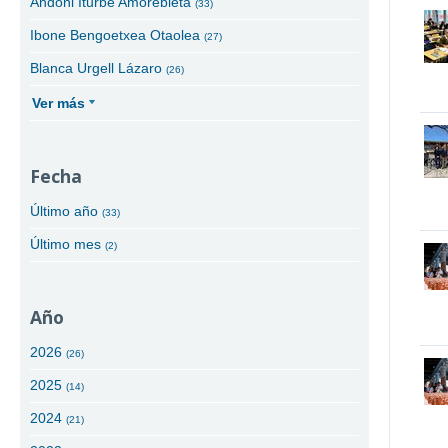
Andoni Iturbe Amorebieta
(33)
Ibone Bengoetxea Otaolea
(27)
Blanca Urgell Lázaro
(26)
Ver más
Fecha
Último año
(33)
Último mes
(2)
Año
2026
(26)
2025
(14)
2024
(21)