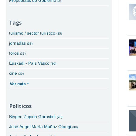
Propuestas de Gobierno
(2)
Tags
turismo / sector turístico
(35)
jornadas
(33)
foros
(31)
Euskadi - País Vasco
(30)
cine
(30)
Ver más
Políticos
Bingen Zupiria Gorostidi
(78)
José Ángel María Muñoz Otaegi
(39)