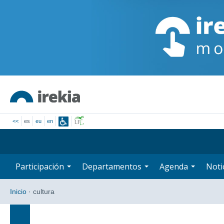
<<
es
eu
en
Participación
Departamentos
Agenda
Noti
Inicio
·
cultura
Búsqueda