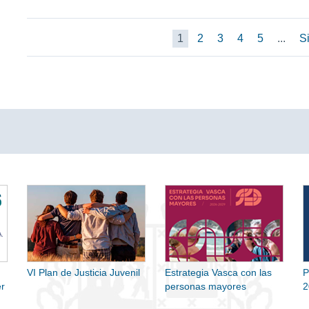
1
2
3
4
5
...
Si
VI Plan de Justicia Juvenil
Estrategia Vasca con las
P
r
personas mayores
2