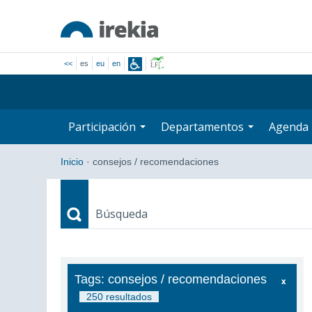
<<
es
eu
en
Participación
Departamentos
Agenda
Inicio
·
consejos / recomendaciones
Búsqueda
Búsqueda
Tags: consejos / recomendaciones
250 resultados