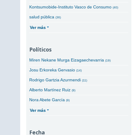
Kontsumobide-Instituto Vasco de Consumo
(40)
salud pública
(36)
Ver más
Políticos
Miren Nekane Murga Eizagaechevarria
(19)
Josu Erkoreka Gervasio
(14)
Rodrigo Gartzia Azurmendi
(11)
Alberto Martínez Ruiz
(9)
Nora Abete García
(9)
Ver más
Fecha