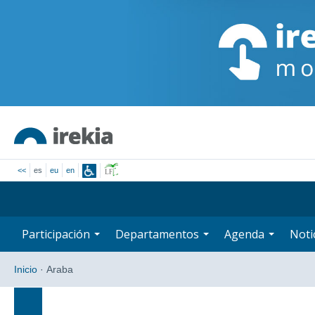
<<
es
eu
en
Participación
Departamentos
Agenda
Noti
Inicio
·
Araba
Búsqueda