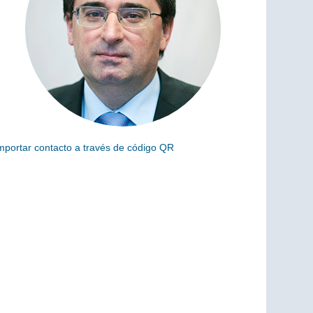
mportar contacto a través de código QR
scanea el siguiente código para añadir este cargo a tus
ontactos (vCard)