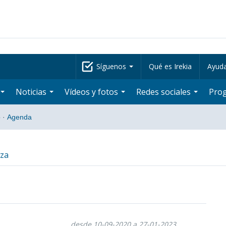
Síguenos
Qué es Irekia
Ayud
Noticias
Vídeos y fotos
Redes sociales
Pro
o
·
Agenda
tza
desde 10-09-2020 a 27-01-2023