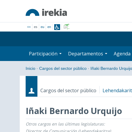
<<
es
eu
en
Participación
Departamentos
Agenda
Inicio
·
Cargos del sector público
·
Iñaki Bernardo Urquij
Cargos del sector público
Lehendakari
Iñaki Bernardo Urquijo
Otros cargos en las últimas legislaturas:
Cargos
Fecha de inicio - Fecha fin
Director de Comunicación (Lehendakaritza)