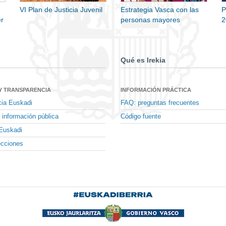
VI Plan de Justicia Juvenil
Estrategia Vasca con las
P
r
personas mayores
2
Qué es Irekia
Y TRANSPARENCIA
INFORMACIÓN PRÁCTICA
cia Euskadi
FAQ: preguntas frecuentes
 información pública
Código fuente
Euskadi
ecciones