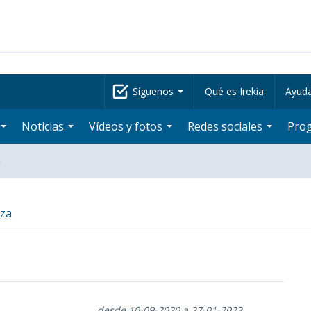
Síguenos
Qué es Irekia
Ayud
Noticias
Vídeos y fotos
Redes sociales
Pro
o
tza
desde 10-09-2020 a 27-01-2023