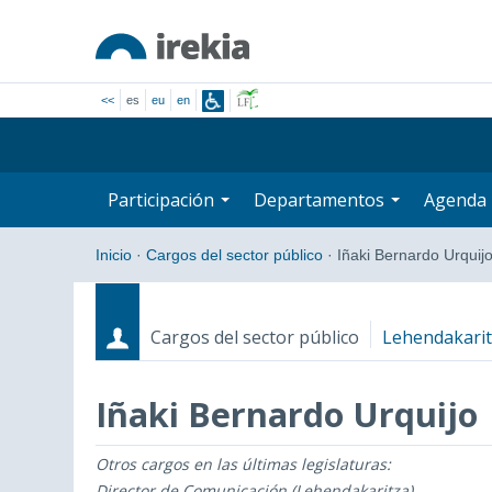
<<
es
eu
en
Participación
Departamentos
Agenda
Inicio
·
Cargos del sector público
·
Iñaki Bernardo Urquij
Cargos del sector público
Lehendakari
Iñaki Bernardo Urquijo
Otros cargos en las últimas legislaturas:
Cargos
Fecha de inicio - Fecha fin
Director de Comunicación (Lehendakaritza)