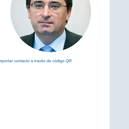
mportar contacto a través de código QR
scanea el siguiente código para añadir este cargo a tus
ontactos (vCard)