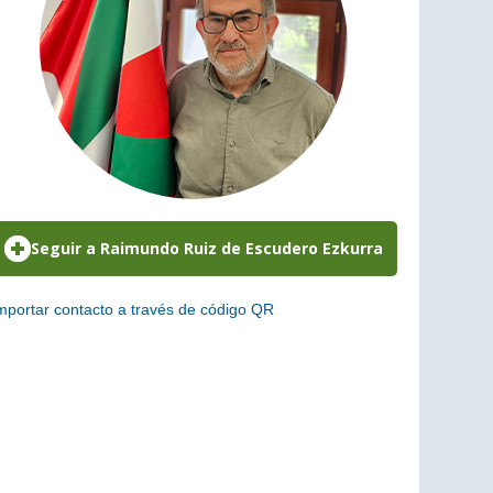
mportar contacto a través de código QR
scanea el siguiente código para añadir este cargo a tus
ontactos (vCard)