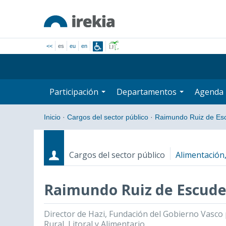
<<
es
eu
en
Participación
Departamentos
Agenda
Inicio
·
Cargos del sector público
·
Raimundo Ruiz de Es
Cargos del sector público
Alimentación,
Raimundo Ruiz de Escude
Cargos
Fecha de inicio - Fecha fin
Director de Hazi, Fundación del Gobierno Vasco 
Rural, Litoral y Alimentario