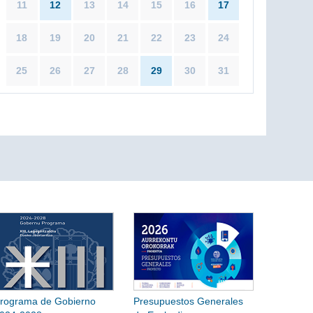
11
12
13
14
15
16
17
18
19
20
21
22
23
24
25
26
27
28
29
30
31
rograma de Gobierno
Presupuestos Generales