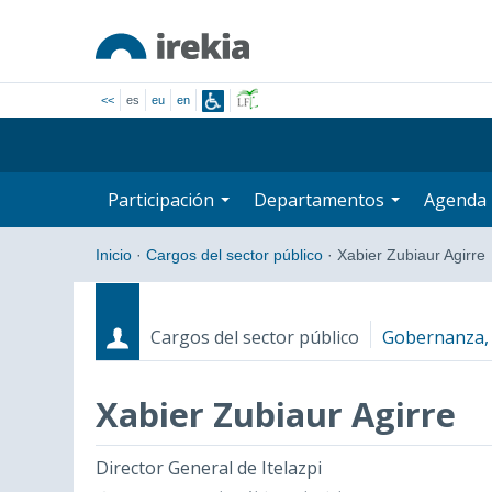
<<
es
eu
en
Participación
Departamentos
Agenda
Inicio
·
Cargos del sector público
·
Xabier Zubiaur Agirre
Cargos del sector público
Gobernanza, 
Xabier Zubiaur Agirre
Cargos
Fecha de inicio - Fecha fin
Director General de Itelazpi