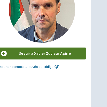
mportar contacto a través de código QR
scanea el siguiente código para añadir este cargo a tus
ontactos (vCard)