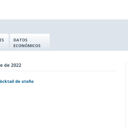
ES
DATOS
ECONÓMICOS
re de 2022
Cócktail de otoño