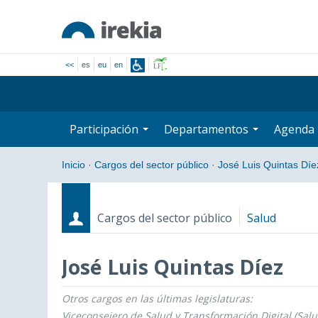
<<
es
eu
en
Participación
Departamentos
Agenda
Inicio
·
Cargos del sector público
·
José Luis Quintas Díe
Cargos del sector público
Salud
José Luis Quintas Díez
Otros cargos en las últimas legislaturas:
Cargos
Fecha de inicio - Fecha fin
Viceconsejero de Salud y Transformación Digital (Salu