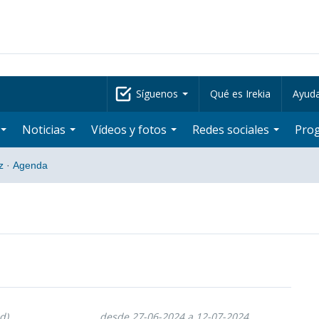
Síguenos
Qué es Irekia
Ayud
Noticias
Vídeos y fotos
Redes sociales
Pro
z
·
Agenda
d)
desde 27-06-2024 a 12-07-2024