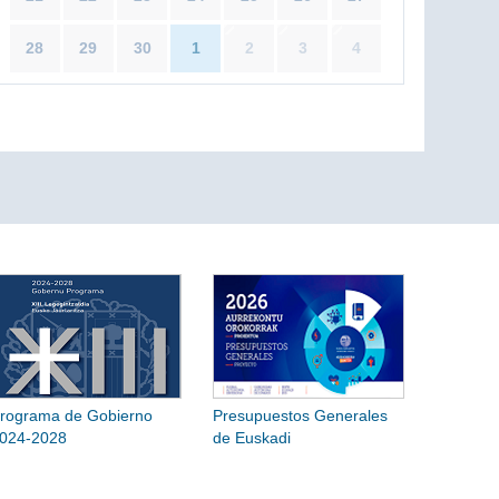
28
29
30
1
2
3
4
rograma de Gobierno
Presupuestos Generales
024-2028
de Euskadi