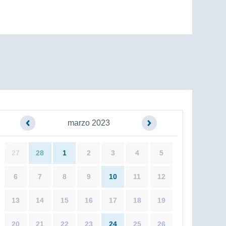
marzo 2023
27
28
1
2
3
4
5
6
7
8
9
10
11
12
13
14
15
16
17
18
19
20
21
22
23
24
25
26