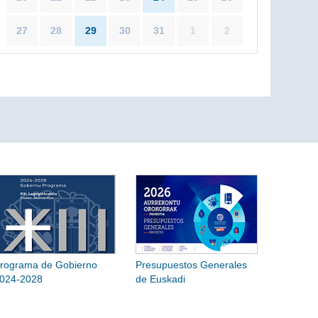
27
28
29
30
31
1
2
rograma de Gobierno
Presupuestos Generales
024-2028
de Euskadi