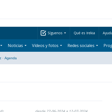
Síguenos
Qué es Irekia
Ayud
Noticias
Vídeos y fotos
Redes sociales
Pro
z
·
Agenda
d)
desde 27-06-2024 a 12-07-2024