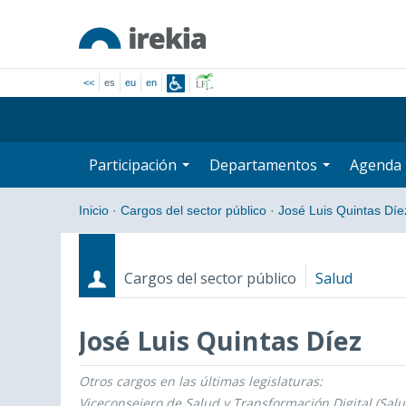
<<
es
eu
en
Participación
Departamentos
Agenda
Inicio
·
Cargos del sector público
·
José Luis Quintas Díe
Cargos del sector público
Salud
José Luis Quintas Díez
Otros cargos en las últimas legislaturas:
Cargos
Fecha de inicio - Fecha fin
Viceconsejero de Salud y Transformación Digital (Salu