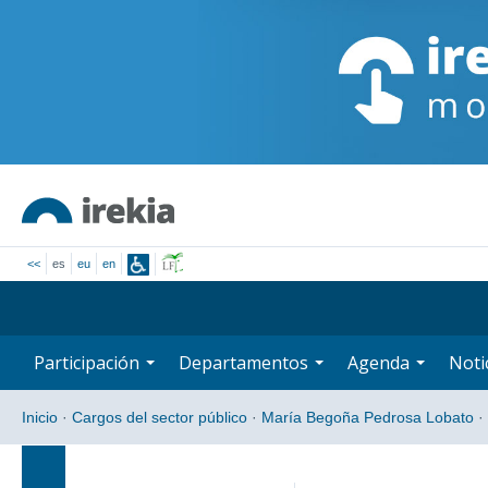
<<
es
eu
en
Participación
Departamentos
Agenda
Noti
Inicio
·
Cargos del sector público
·
María Begoña Pedrosa Lobato
·