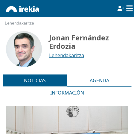
Lehendakaritza
Jonan Fernández
Erdozia
Lehendakaritza
NOTICIAS
AGENDA
INFORMACIÓN