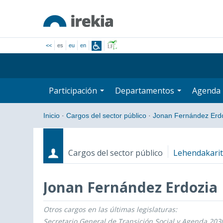
<<
es
eu
en
Participación
Departamentos
Agenda
Inicio
·
Cargos del sector público
·
Jonan Fernández Erd
Cargos del sector público
Lehendakari
Jonan Fernández Erdozia
Otros cargos en las últimas legislaturas:
Cargos
Fecha de inicio - Fecha fin
Secretario General de Transición Social y Agenda 203