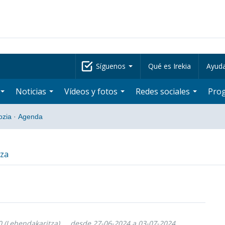
Síguenos
Qué es Irekia
Ayud
Noticias
Vídeos y fotos
Redes sociales
Pro
ozia
·
Agenda
tza
0 (Lehendakaritza)
desde 27-06-2024 a 03-07-2024