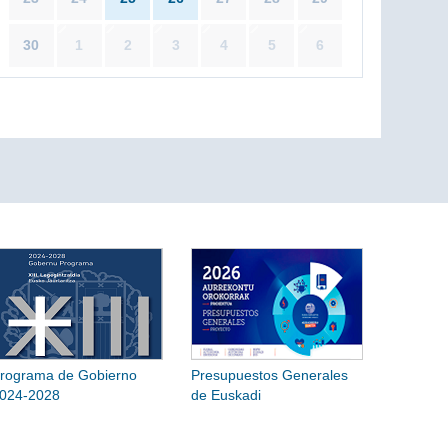
30
1
2
3
4
5
6
rograma de Gobierno
Presupuestos Generales
024-2028
de Euskadi