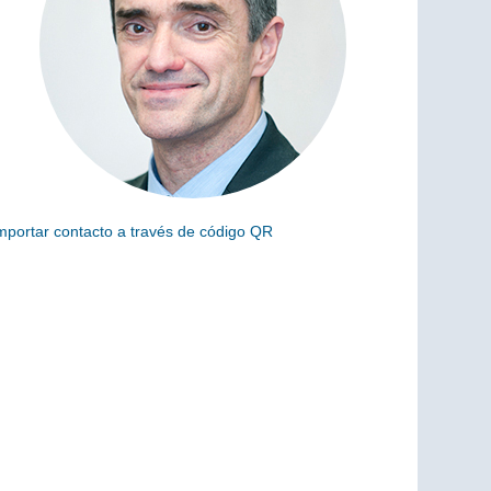
mportar contacto a través de código QR
scanea el siguiente código para añadir este cargo a tus
ontactos (vCard)