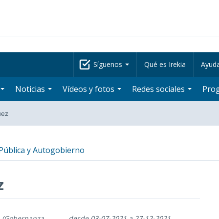
Síguenos
Qué es Irekia
Ayud
Noticias
Vídeos y fotos
Redes sociales
Pro
uez
ública y Autogobierno
z
ca (Gobernanza
desde 03-07-2021 a 27-12-2021