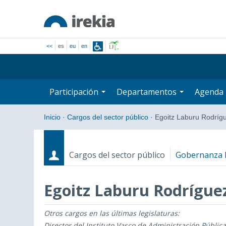
<<
es
eu
en
Participación
Departamentos
Agenda
Inicio
·
Cargos del sector público
·
Egoitz Laburu Rodríg
Cargos del sector público
Gobernanza P
Egoitz Laburu Rodrígue
Otros cargos en las últimas legislaturas:
Cargos
Fecha de inicio - Fecha fin
Director del Instituto Vasco de Administración Públi