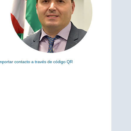
mportar contacto a través de código QR
scanea el siguiente código para añadir este cargo a tus
ontactos (vCard)