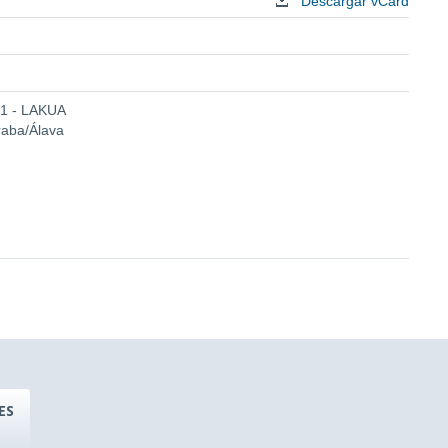
Descargar vCard
 1 - LAKUA
raba/Álava
ES