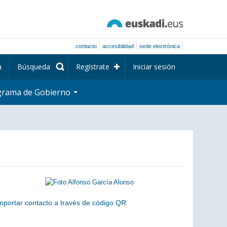
contacto
accesibilidad
sede electrónica
a
Búsqueda
Regístrate
Iniciar sesión
grama de Gobierno
mportar contacto a través de código QR
scanea el siguiente código para añadir este cargo a tus