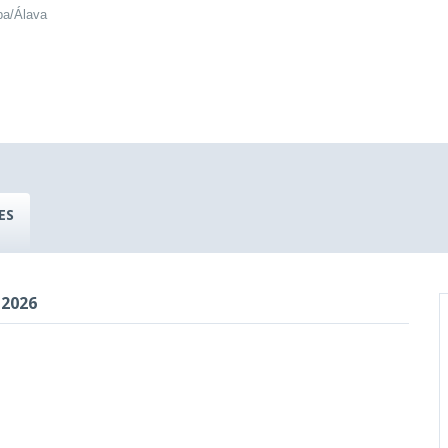
ba/Álava
ES
 2026