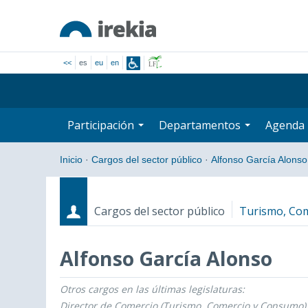
<<
es
eu
en
Participación
Departamentos
Agenda
Inicio
·
Cargos del sector público
·
Alfonso García Alonso
Cargos del sector público
Turismo, Co
Alfonso García Alonso
Otros cargos en las últimas legislaturas:
Cargos
Fecha de inicio - Fecha fin
Director de Comercio (Turismo, Comercio y Consumo)