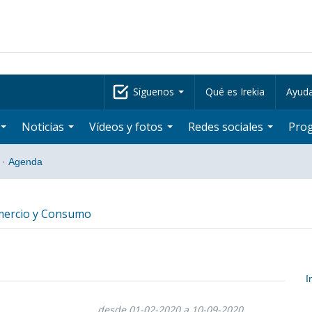
Síguenos
Qué es Irekia
Ayud
Noticias
Vídeos y fotos
Redes sociales
Pro
·
Agenda
mercio y Consumo
I
E
desde 01-02-2020 a 10-09-2020