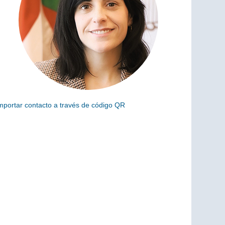
mportar contacto a través de código QR
scanea el siguiente código para añadir este cargo a tus
ontactos (vCard)