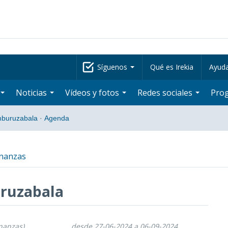
Síguenos
Qué es Irekia
Ayud
Noticias
Vídeos y fotos
Redes sociales
Pro
mburuzabala
·
Agenda
inanzas
ruzabala
inanzas)
desde 27-06-2024 a 06-09-2024