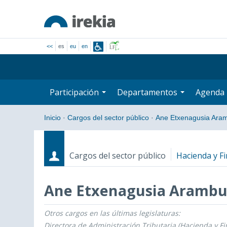
<<
es
eu
en
Participación
Departamentos
Agenda
Inicio
·
Cargos del sector público
·
Ane Etxenagusia Ara
Cargos del sector público
Hacienda y F
Ane Etxenagusia Arambu
Otros cargos en las últimas legislaturas:
Cargos
Fecha de inicio - Fecha fin
Directora de Administración Tributaria (Hacienda y F