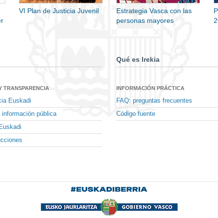
VI Plan de Justicia Juvenil
Estrategia Vasca con las
P
r
personas mayores
2
Qué es Irekia
Y TRANSPARENCIA
INFORMACIÓN PRÁCTICA
cia Euskadi
FAQ: preguntas frecuentes
 información pública
Código fuente
Euskadi
ecciones