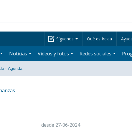
Síguenos
Qué es Irekia
Ayud
Noticias
Vídeos y fotos
Redes sociales
Pro
do
·
Agenda
inanzas
desde 27-06-2024