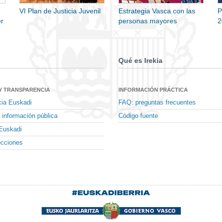
VI Plan de Justicia Juvenil
Estrategia Vasca con las
P
r
personas mayores
2
Qué es Irekia
Y TRANSPARENCIA
INFORMACIÓN PRÁCTICA
cia Euskadi
FAQ: preguntas frecuentes
 información pública
Código fuente
Euskadi
ecciones