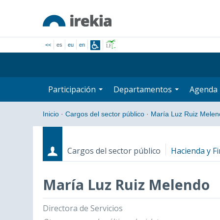
<<
es
eu
en
Participación
Departamentos
Agenda
Inicio
·
Cargos del sector público
·
María Luz Ruiz Melen
Cargos del sector público
Hacienda y F
María Luz Ruiz Melendo
Cargos
Fecha de inicio - Fecha fin
Directora de Servicios