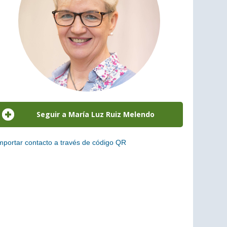
mportar contacto a través de código QR
scanea el siguiente código para añadir este cargo a tus
ontactos (vCard)