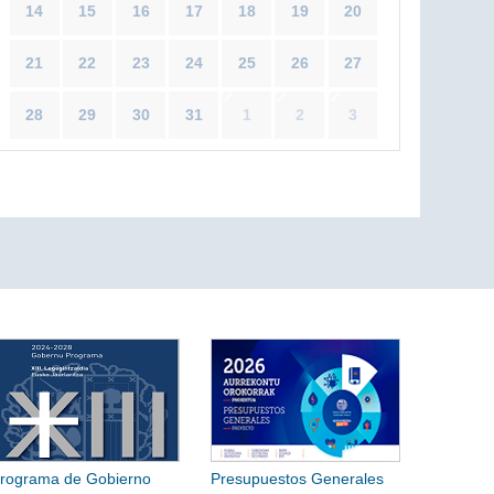
14
15
16
17
18
19
20
21
22
23
24
25
26
27
28
29
30
31
1
2
3
rograma de Gobierno
Presupuestos Generales