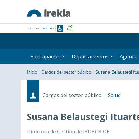
<<
es
eu
en
Participación
Departamentos
Agenda
Inicio
·
Cargos del sector público
·
Susana Belaustegi Itu
Cargos del sector público
Salud
Susana Belaustegi Ituart
Cargos
Fecha de inicio - Fecha fin
Directora de Gestión de I+D+i. BIOEF