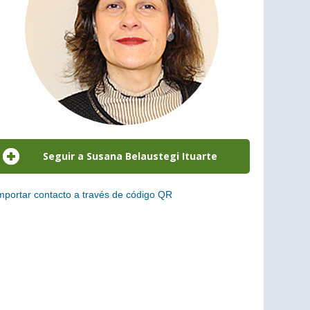
mportar contacto a través de código QR
scanea el siguiente código para añadir este cargo a tus
ontactos (vCard)