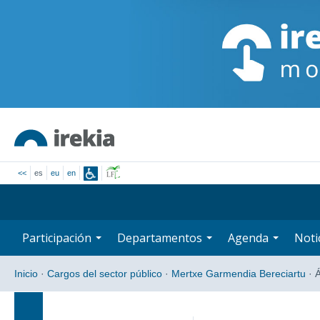
<<
es
eu
en
Participación
Departamentos
Agenda
Noti
Inicio
·
Cargos del sector público
·
Mertxe Garmendia Bereciartu
·