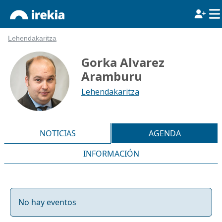
Lehendakaritza
Gorka Alvarez
Aramburu
Lehendakaritza
NOTICIAS
AGENDA
INFORMACIÓN
No hay eventos