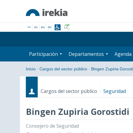
<<
es
eu
en
Participación
Departamentos
Agenda
Inicio
·
Cargos del sector público
·
Bingen Zupiria Gorosti
Cargos del sector público
Seguridad
Bingen Zupiria Gorostidi
Cargos
Fecha de inicio - Fecha fin
Consejero de Seguridad