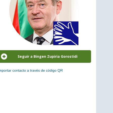
mportar contacto a través de código QR
scanea el siguiente código para añadir este cargo a tus
ontactos (vCard)