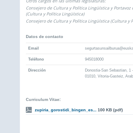
Otros cargos en las últimas legislaturas:
Consejero de Cultura y Política Lingüística y Portavoz
(Cultura y Política Lingüística)
Consejero de Cultura y Política Lingüística (Cultura y P
Datos de contacto
Email
segurtasunsailburua@euska
Teléfono
945018000
Dirección
Donostia-San Sebastian, 1
01010, Vitoria-Gasteiz, Ara
Curriculum Vitae:
zupiria_gorostidi_bingen_es...
100 KB (pdf)