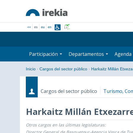
<<
es
eu
en
Participación
Departamentos
Agenda
Inicio
·
Cargos del sector público
·
Harkaitz Millán Etxeza
Cargos del sector público
Turismo, Co
Harkaitz Millán Etxezarr
Otros cargos en las últimas legislaturas:
Cargos
Fecha de inicio - Fecha fin
Director General de Basquetour-Agencia Vasca de Tu