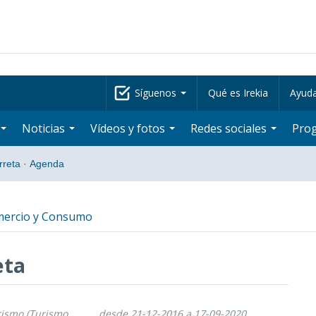
Síguenos
Qué es Irekia
Ayud
Noticias
Vídeos y fotos
Redes sociales
Pro
rreta
·
Agenda
mercio y Consumo
eta
rismo (Turismo,
desde 21-12-2016 a 17-09-2020