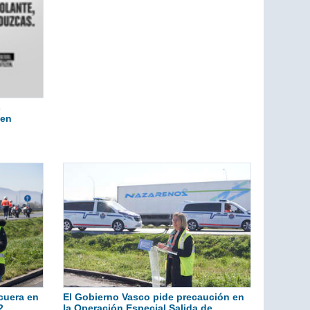
s
 en
rcuera en
El Gobierno Vasco pide precaución en
2
la Operación Especial Salida de