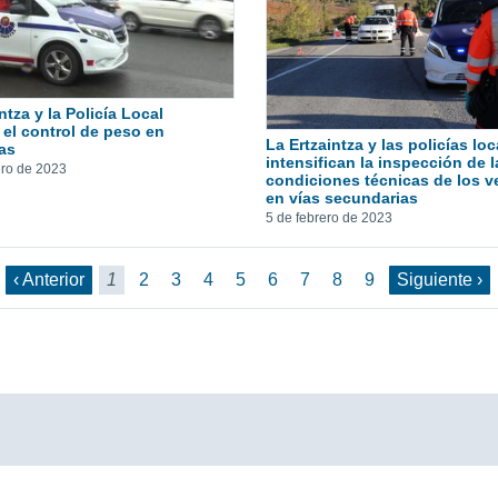
ntza y la Policía Local
 el control de peso en
La Ertzaintza y las policías loc
as
intensifican la inspección de l
ero de 2023
condiciones técnicas de los v
en vías secundarias
5 de febrero de 2023
‹ Anterior
1
2
3
4
5
6
7
8
9
Siguiente ›