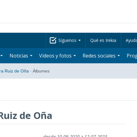
Síguenos
Qué es Irekia
Ayud
Noticias
Vídeos y fotos
Redes sociales
Pro
ra Ruiz de Oña
·
Álbumes
Ruiz de Oña
desde 10-09-2020 a 12-07-2023