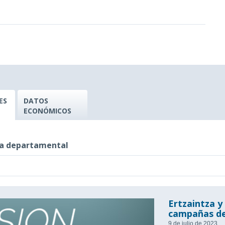
ES
DATOS
ECONÓMICOS
eca departamental
Ertzaintza y 
campañas de
9 de julio de 2023