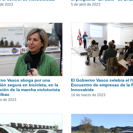
 de 2023
5 de abril de 2023
rno Vasco aboga por una
El Gobierno Vasco celebra el I
ón segura en bicicleta, en la
Encuentro de empresas de la 
ción de la marcha cicloturista
Innovabide
ilbao
16 de marzo de 2023
zo de 2023