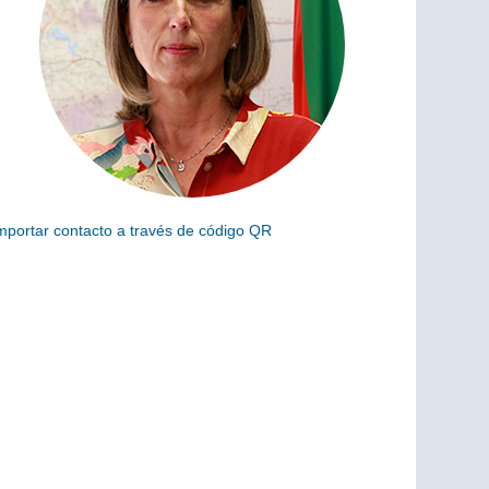
mportar contacto a través de código QR
scanea el siguiente código para añadir este cargo a tus
ontactos (vCard)