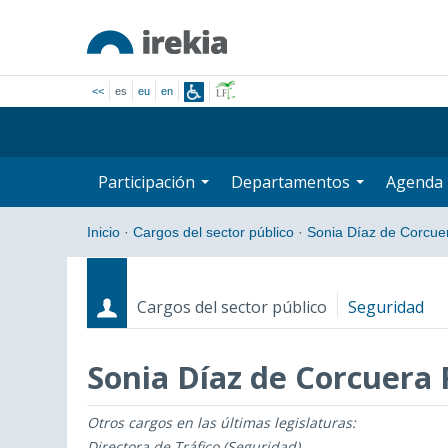
<<
es
eu
en
Participación
Departamentos
Agenda
Inicio
·
Cargos del sector público
·
Sonia Díaz de Corcue
Cargos del sector público
Seguridad
Sonia Díaz de Corcuera 
Otros cargos en las últimas legislaturas:
Cargos
Fecha de inicio - Fecha fin
Directora de Tráfico (Seguridad)