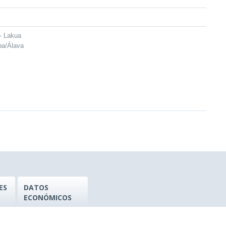
- Lakua
ba/Álava
ES
DATOS
ECONÓMICOS