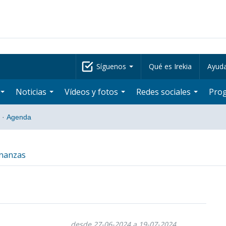
Síguenos
Qué es Irekia
Ayud
Noticias
Vídeos y fotos
Redes sociales
Pro
·
Agenda
inanzas
desde 27-06-2024 a 19-07-2024