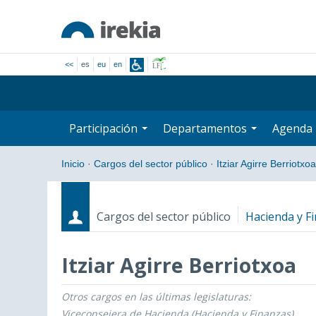
<<
es
eu
en
Participación
Departamentos
Agenda
Inicio
·
Cargos del sector público
·
Itziar Agirre Berriotxoa
Cargos del sector público
Hacienda y F
Itziar Agirre Berriotxoa
Otros cargos en las últimas legislaturas:
Cargos
Fecha de inicio - Fecha fin
Viceconsejera de Hacienda (Hacienda y Finanzas)