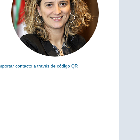
mportar contacto a través de código QR
scanea el siguiente código para añadir este cargo a tus
ontactos (vCard)