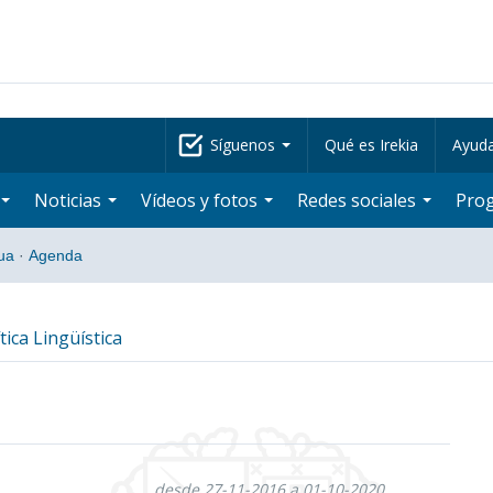
Síguenos
Qué es Irekia
Ayud
Noticias
Vídeos y fotos
Redes sociales
Pro
ua
·
Agenda
tica Lingüística
desde 27-11-2016 a 01-10-2020