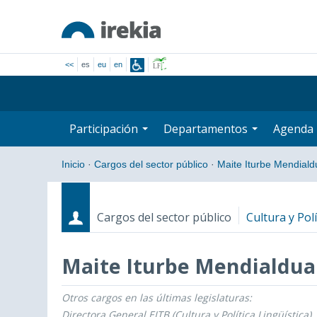
<<
es
eu
en
Participación
Departamentos
Agenda
Inicio
·
Cargos del sector público
·
Maite Iturbe Mendiald
Cargos del sector público
Cultura y Polí
Maite Iturbe Mendialdua
Otros cargos en las últimas legislaturas:
Cargos
Fecha de inicio - Fecha fin
Directora General EITB (Cultura y Política Lingüística)