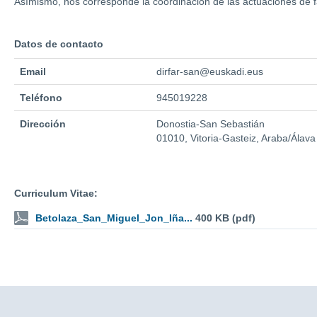
Asímismo, nos corresponde la coordinación de las actuaciones de f
Datos de contacto
Email
dirfar-san@euskadi.eus
Teléfono
945019228
Dirección
Donostia-San Sebastián
01010, Vitoria-Gasteiz, Araba/Álava
Curriculum Vitae:
Betolaza_San_Miguel_Jon_Iña...
400 KB (pdf)