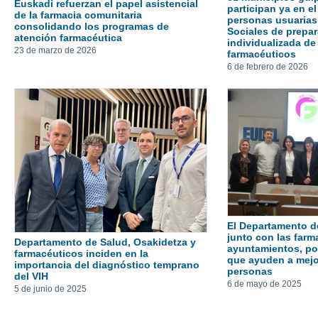
Euskadi refuerzan el papel asistencial
participan ya en e
de la farmacia comunitaria
personas usuarias
consolidando los programas de
Sociales de prepa
atención farmacéutica
individualizada de
23 de marzo de 2026
farmacéuticos
6 de febrero de 2026
El Departamento d
junto con las farm
Departamento de Salud, Osakidetza y
ayuntamientos, por
farmacéuticos inciden en la
que ayuden a mejor
importancia del diagnóstico temprano
personas
del VIH
6 de mayo de 2025
5 de junio de 2025