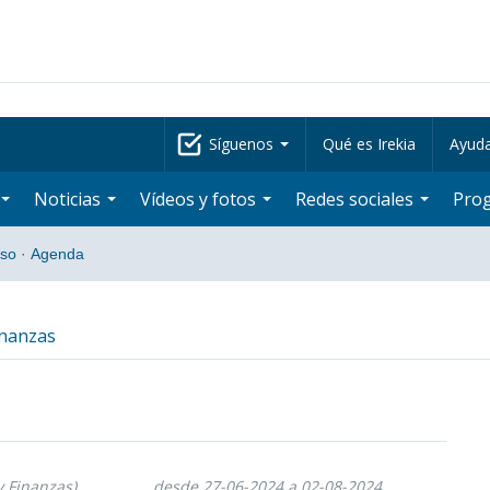
Síguenos
Qué es Irekia
Ayud
Noticias
Vídeos y fotos
Redes sociales
Pro
eso
·
Agenda
inanzas
y Finanzas)
desde 27-06-2024 a 02-08-2024