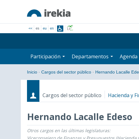
<<
es
eu
en
Participación
Departamentos
Agenda
Inicio
·
Cargos del sector público
·
Hernando Lacalle Ed
Cargos del sector público
Hacienda y F
Hernando Lacalle Edeso
Otros cargos en las últimas legislaturas:
Cargos
Fecha de inicio - Fecha fin
Viceconsejero de Finanzas y Presupuestos (Hacienda 