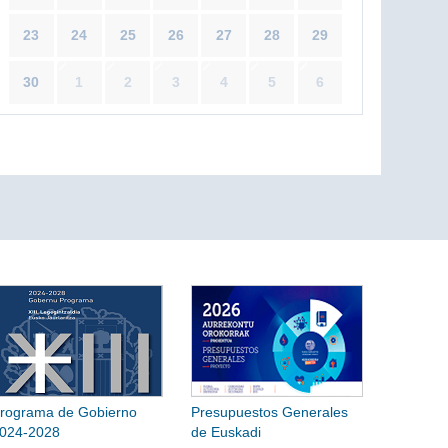
23
24
25
26
27
28
29
30
1
2
3
4
5
6
rograma de Gobierno
Presupuestos Generales
024-2028
de Euskadi