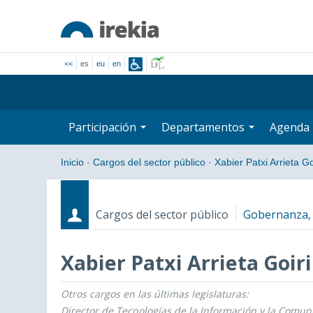
<<
es
eu
en
Participación
Departamentos
Agenda
Inicio
·
Cargos del sector público
·
Xabier Patxi Arrieta Go
Cargos del sector público
Gobernanza, 
Xabier Patxi Arrieta Goiri
Otros cargos en las últimas legislaturas:
Cargos
Fecha de inicio - Fecha fin
Director de Tecnologías de la Información y la Comu