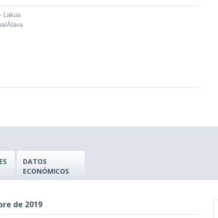
- Lakua
ba/Álava
ES
DATOS
ECONÓMICOS
bre de 2019