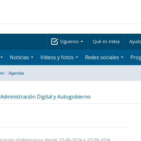
Síguenos
Qué es Irekia
Ayud
Noticias
Vídeos y fotos
Redes sociales
Pro
iri
·
Agenda
Administración Digital y Autogobierno
nicación (Gobernanza,
desde 27-06-2024 a 27-09-2024