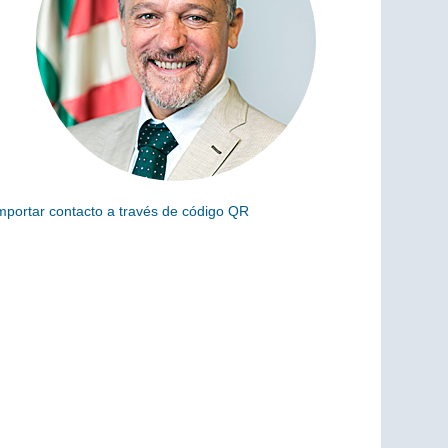
mportar contacto a través de código QR
scanea el siguiente código para añadir este cargo a tus
ontactos (vCard)