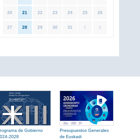
20
21
22
23
24
25
26
27
28
29
30
31
1
2
rograma de Gobierno
Presupuestos Generales
024-2028
de Euskadi