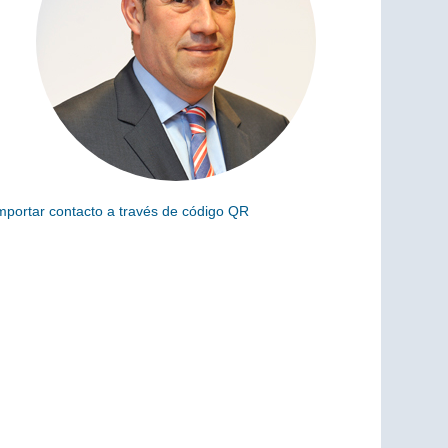
mportar contacto a través de código QR
scanea el siguiente código para añadir este cargo a tus
ontactos (vCard)