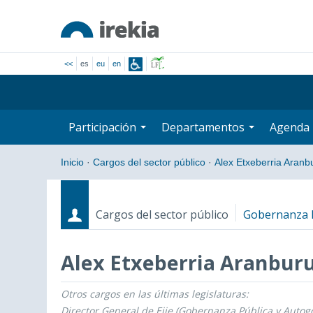
<<
es
eu
en
Participación
Departamentos
Agenda
Inicio
·
Cargos del sector público
·
Alex Etxeberria Aranb
Cargos del sector público
Gobernanza P
Alex Etxeberria Aranbur
Otros cargos en las últimas legislaturas:
Cargos
Fecha de inicio - Fecha fin
Director General de Ejie (Gobernanza Pública y Autog