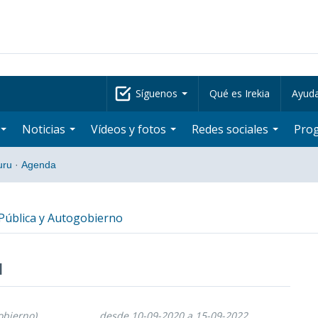
Síguenos
Qué es Irekia
Ayud
Noticias
Vídeos y fotos
Redes sociales
Pro
uru
·
Agenda
ública y Autogobierno
u
obierno)
desde 10-09-2020 a 15-09-2022