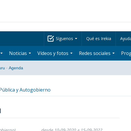
Síguenos
Qué es Irekia
Ayud
Noticias
Vídeos y fotos
Redes sociales
Pro
uru
·
Agenda
ública y Autogobierno
u
obierno)
desde 10-09-2020 a 15-09-2022