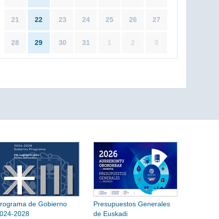
21
22
23
24
25
26
27
28
29
30
31
1
2
3
rograma de Gobierno
Presupuestos Generales
024-2028
de Euskadi