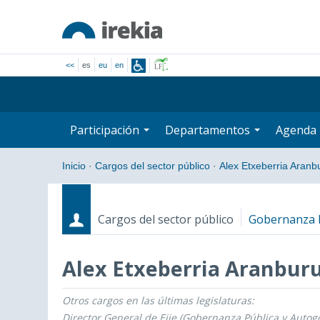
<<
es
eu
en
Participación
Departamentos
Agenda
Inicio
·
Cargos del sector público
·
Alex Etxeberria Aranb
Cargos del sector público
Gobernanza P
Alex Etxeberria Aranbur
Otros cargos en las últimas legislaturas:
Cargos
Fecha de inicio - Fecha fin
Director General de Ejie (Gobernanza Pública y Autog