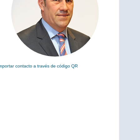
mportar contacto a través de código QR
scanea el siguiente código para añadir este cargo a tus
ontactos (vCard)