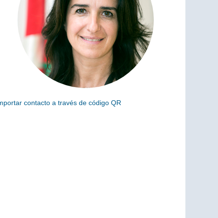
mportar contacto a través de código QR
scanea el siguiente código para añadir este cargo a tus
ontactos (vCard)