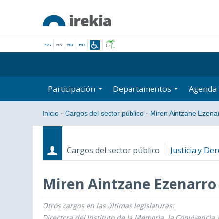
<<
es
eu
en
Participación
Departamentos
Agenda
Inicio
·
Cargos del sector público
·
Miren Aintzane Ezena
Cargos del sector público
Justicia y D
Miren Aintzane Ezenarro
Otros cargos en las últimas legislaturas:
Cargos
Fecha de inicio - Fecha fin
Directora del Instituto de la Memoria, la Convivencia 