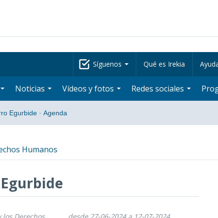
Síguenos
Qué es Irekia
Ayud
Noticias
Vídeos y fotos
Redes sociales
Pro
rro Egurbide
·
Agenda
erechos Humanos
 Egurbide
y los Derechos
desde 27-06-2024 a 12-07-2024