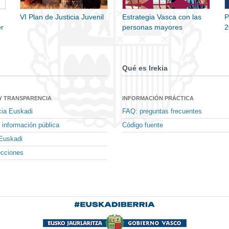
VI Plan de Justicia Juvenil
Estrategia Vasca con las
P
r
personas mayores
2
Qué es Irekia
Y TRANSPARENCIA
INFORMACIÓN PRÁCTICA
cia Euskadi
FAQ: preguntas frecuentes
 información pública
Código fuente
Euskadi
ecciones